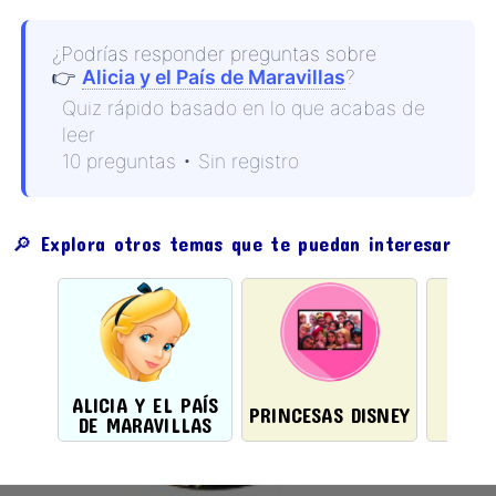
¿Podrías responder preguntas sobre
👉
Alicia y el País de Maravillas
?
Quiz rápido basado en lo que acabas de
leer
10 preguntas • Sin registro
🔎 Explora otros temas que te puedan interesar
ALICIA Y EL PAÍS
ANI
PRINCESAS DISNEY
DE MARAVILLAS
D