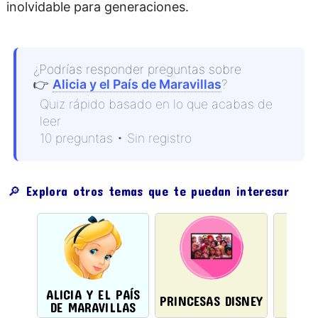
inolvidable para generaciones.
¿Podrías responder preguntas sobre
👉
Alicia y el País de Maravillas
?
Quiz rápido basado en lo que acabas de
leer
10 preguntas • Sin registro
🔎 Explora otros temas que te puedan interesar
ALICIA Y EL PAÍS
ANI
PRINCESAS DISNEY
DE MARAVILLAS
D