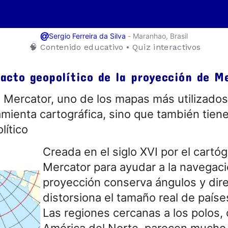
@
-
Maranhao, Brasil
Sergio Ferreira da Silva
🧠 Contenido educativo • Quiz interactivos
acto geopolítico de la proyección de M
 Mercator, uno de los mapas más utilizados
amienta cartográfica, sino que también tiene
lítico
Creada en el siglo XVI por el cartó
Mercator para ayudar a la navegaci
proyección conserva ángulos y dir
distorsiona el tamaño real de paíse
Las regiones cercanas a los polos,
América del Norte, parecen mucho