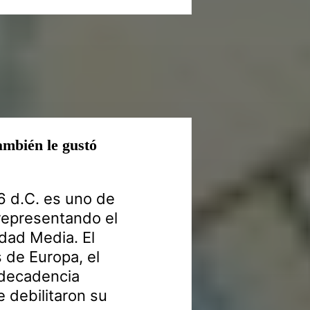
también le gustó
6 d.C. es uno de
, representando el
Edad Media. El
 de Europa, el
 decadencia
 debilitaron su