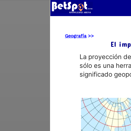
Geografía
>>
El imp
La proyección de
sólo es una herr
significado geopo