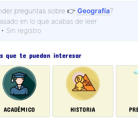
nder preguntas sobre
👉
Geografía
?
basado en lo que acabas de leer
• Sin registro
s que te puedan interesar
ACADÉMICO
HISTORIA
PR