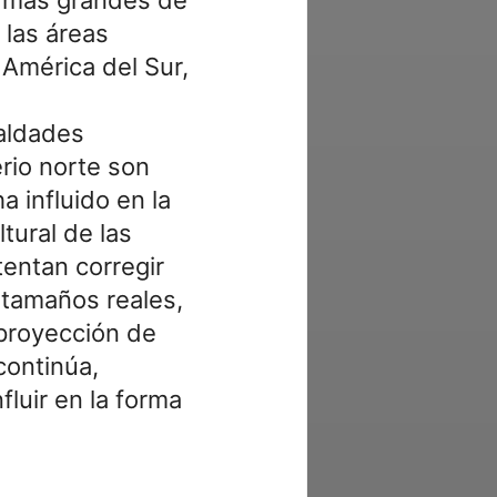
 las áreas
 América del Sur,
ualdades
erio norte son
 influido en la
ltural de las
tentan corregir
 tamaños reales,
 proyección de
continúa,
luir en la forma