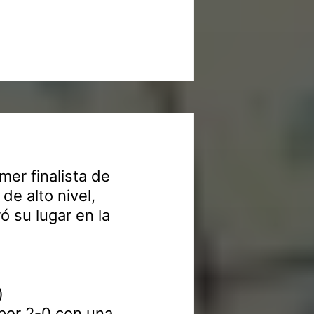
mer finalista de
de alto nivel,
ó su lugar en la
)
por 2-0 con una