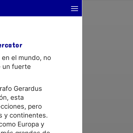
≡
ercator
 en el mundo, no
 un fuerte
grafo Gerardus
ón, esta
ecciones, pero
s y continentes.
 como Europa y
 más grandes de