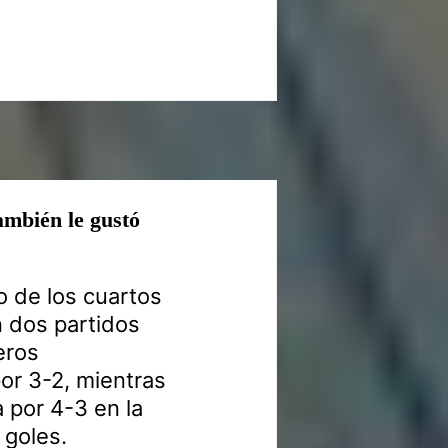
también le gustó
io de los cuartos
n dos partidos
eros
por 3-2, mientras
 por 4-3 en la
 goles.