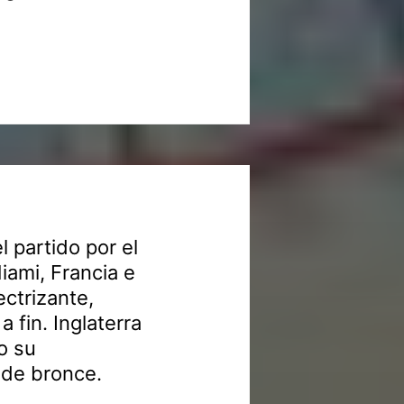
l partido por el
iami, Francia e
ectrizante,
 fin. Inglaterra
o su
 de bronce.