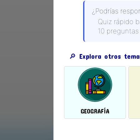
¿Podrías respo
Quiz rápido 
10 preguntas 
🔎 Explora otros tema
GEOGRAFÍA