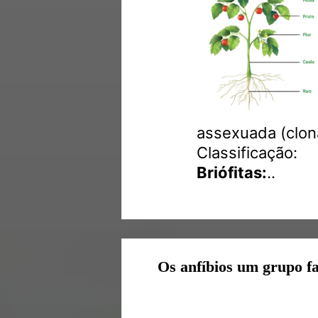
assexuada (clon
Classificação:
Briófitas:
..
Os anfíbios um grupo f