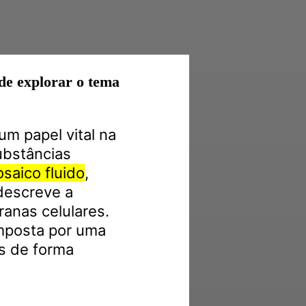
de explorar o tema
 papel vital na
ubstâncias
saico fluido
,
descreve a
anas celulares.
mposta por uma
as de forma