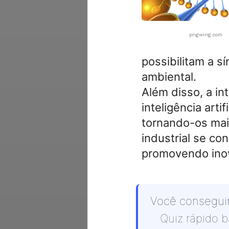
pngwing.com
possibilitam a 
ambiental.
Além disso, a in
inteligência art
tornando-os mais
industrial se co
promovendo inov
Você conseguir
Quiz rápido 