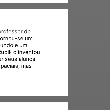
professor de
 tornou-se um
mundo e um
Rubik o inventou
ar seus alunos
paciais, mas