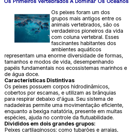
Os Primeiros Vertebrados A Dominar Os Oceanos
Importância
Os peixes foram um dos
grupos mais antigos entre os
Vertebrados são fundamentais para o equilíbrio
animais vertebrados, são os
dos ecossistemas, controlando populações de
verdadeiros pioneiros da vida
presas e predadores, polinizando plantas e
com coluna vertebral. Esses
dispersando sementes.
fascinantes habitantes dos
ambientes aquáticos
representam uma enorme diversidade de formas,
tamanhos e modos de vida, desempenhando
papéis fundamentais nos ecossistemas marinhos e
de água doce.
Características Distintivas
Os peixes possuem corpos hidrodinâmicos,
cobertos por escamas, e utilizam as brânquias
para respirar debaixo d'água. Seu sistema de
nadadeiras permite uma movimentação eficiente,
enquanto a bexiga natatória, presente em muitas
espécies, ajuda no controle da flutuabilidade.
Divididos em dois grandes grupos:
Peixes cartilaginosos: como tubarões e arraias,