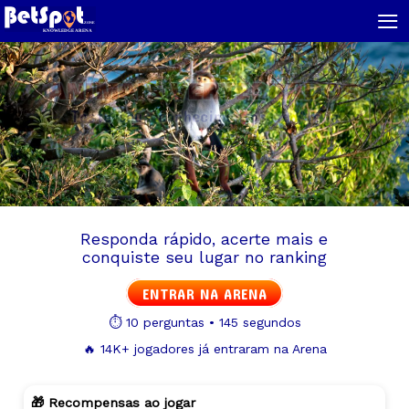
≡
QUIZ
ANIMAIS VERTEBRADOS
Teste seus conhecimentos na Arena
Responda rápido, acerte mais e
conquiste seu lugar no ranking
ENTRAR NA ARENA
⏱️ 10 perguntas • 145 segundos
🔥 14K+ jogadores já entraram na Arena
🎁 Recompensas ao jogar