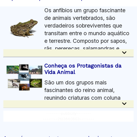
Os anfíbios um grupo fascinante
de animais vertebrados, são
verdadeiros sobreviventes que
transitam entre o mundo aquático
e terrestre. Composto por sapos,
rãs, pererecas, salamandras e
keyboard_arrow_down
cecílias, esse grupo desempenha um papel crucial
nos ecossistemas e é destaque em estudos sobre
Conheça os Protagonistas da
evolução e adaptação.
Vida Animal
São um dos grupos mais
Características Únicas
fascinantes do reino animal,
Têm a pele fina, úmida e permeável, o que os
reunindo criaturas com coluna
torna altamente dependentes de ambientes
keyboard_arrow_down
vertebral e um sistema nervoso central
úmidos para sobreviver. Essa pele especial não
sofisticado. Esse grupo inclui cinco grandes
--------publicity--------
apenas protege, mas também permite a respiração
--------2103880503--------
categorias: peixes, anfíbios, répteis, aves e
cutânea, complementando a respiração por
mamíferos.
pulmões. Durante a fase larval, geralmente