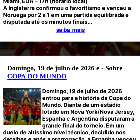
Miami, EUA – 17h (horário local)
A Inglaterra confirmou o favoritismo e venceu a
Noruega por 2 a 1 em uma partida equilibrada e
disputada até os minutos finais...
saiba mais
Domingo, 19 de julho de 2026 e - Sobre
COPA DO MUNDO
Domingo, 19 de julho de 2026
entrou para a história da Copa do
Mundo. Diante de um estádio
lotado em Nova York/Nova Jersey,
Espanha e Argentina disputaram a
grande final do torneio. Em um
duelo de altíssimo nível técnico, decidido nos
detalhes e após a prorrogação, a Espanha venceu