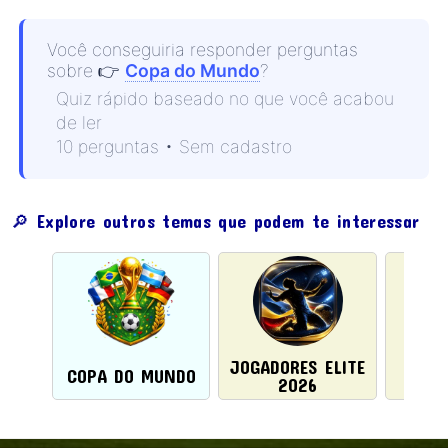
Você conseguiria responder perguntas
sobre
👉
Copa do Mundo
?
Quiz rápido baseado no que você acabou
de ler
10 perguntas • Sem cadastro
🔎 Explore outros temas que podem te interessar
JOGADORES ELITE
BAND
COPA DO MUNDO
2026
P