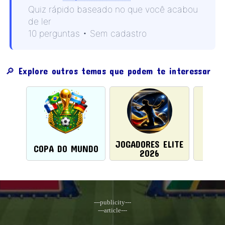
Quiz rápido baseado no que você acabou
de ler
10 perguntas • Sem cadastro
🔎 Explore outros temas que podem te interessar
JOGADORES ELITE
MUN
COPA DO MUNDO
2026
C
---publicity---
---article---