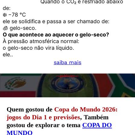
Quando o CO₂ é resfriado abaixo
de:
❄️ −78 °C
ele se solidifica e passa a ser chamado de:
🧊 gelo-seco.
O que acontece ao aquecer o gelo-seco?
À pressão atmosférica normal:
o gelo-seco não vira líquido.
ele..
saiba mais
---publicity---
Quem gostou de
Copa do Mundo 2026:
jogos do Dia 1 e previsões
, Também
gostou de explorar o tema
COPA DO
MUNDO