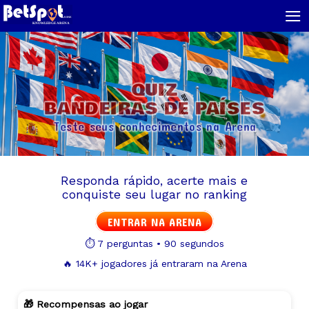
≡
QUIZ
BANDEIRAS DE PAÍSES
Teste seus conhecimentos na Arena
Responda rápido, acerte mais e
conquiste seu lugar no ranking
ENTRAR NA ARENA
⏱️ 7 perguntas • 90 segundos
🔥 14K+ jogadores já entraram na Arena
🎁 Recompensas ao jogar