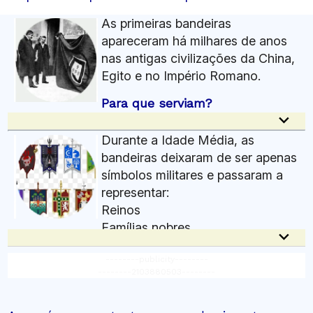
As primeiras bandeiras
apareceram há milhares de anos
nas antigas civilizações da China,
Egito e no Império Romano.
Para que serviam?
keyboard_arrow_down
Elas tinham funções práticas, principalmente em
Durante a Idade Média, as
guerras e batalhas:
bandeiras deixaram de ser apenas
Identificar exércitos no campo de combate
símbolos militares e passaram a
Mostrar a posição de reis e comandantes
representar:
Diferenciar aliados e inimigos
Reinos
Servir como símbolo de poder e autoridade
Famílias nobres
Como eram as primeiras bandeiras?
keyboard_arrow_down
Exércitos
As primeiras versões eram diferentes das atuais:
--------publicity--------
Embarcações
Feitas de tecido, couro ou metal
--------2103880503--------
Territórios
Presas em lanças e mastros
Decoradas com animais, símbolos religiosos ou
Por que elas eram importantes?