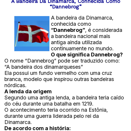
Facilitar alianças comerciais
A Bandeira Da Dinamarca, Conhecida Como
bandeira oficial com cores e símbolos cheios de
“Dannebrog”
Evitar ataques de navios aliados
significado.
Demonstrar domínio marítimo
A bandeira da Dinamarca,
conhecida como
Curiosidade histórica
“Dannebrog”
, é considerada
a bandeira nacional mais
As embarcações portuguesas costumavam
antiga ainda utilizada
carregar símbolos religiosos nas bandeiras,
continuamente no mundo.
refletindo a forte influência do cristianismo
O que significa Dannebrog?
durante as navegações.
O nome “Dannebrog” pode ser traduzido como:
“A bandeira dos dinamarqueses”
Como isso influenciou as bandeiras atuais?
Ela possui um fundo vermelho com uma cruz
branca, modelo que inspirou outras bandeiras
Com o crescimento do comércio marítimo e das
nórdicas.
explorações, as bandeiras começaram a
A lenda da origem
representar oficialmente os países, dando origem
Segundo uma antiga lenda, a bandeira teria caído
às bandeiras nacionais modernas que
do céu durante uma batalha em 1219.
conhecemos hoje.
O acontecimento teria ocorrido na Estônia,
durante uma guerra liderada pelo rei da
Dinamarca.
De acordo com a história: