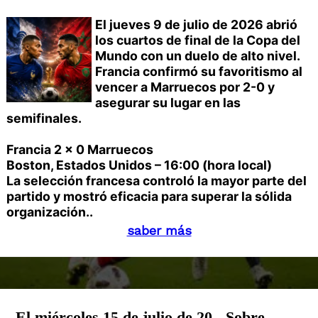
El jueves 9 de julio de 2026 abrió
los cuartos de final de la Copa del
Mundo con un duelo de alto nivel.
Francia confirmó su favoritismo al
vencer a Marruecos por 2-0 y
asegurar su lugar en las
semifinales.
Francia 2 x 0 Marruecos
Boston, Estados Unidos – 16:00 (hora local)
La selección francesa controló la mayor parte del
partido y mostró eficacia para superar la sólida
organización..
saber más
El miércoles 15 de julio de 20 - Sobre