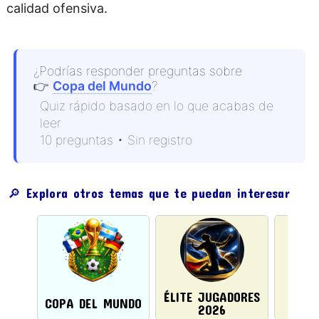
calidad ofensiva.
¿Podrías responder preguntas sobre
👉
Copa del Mundo
?
Quiz rápido basado en lo que acabas de
leer
10 preguntas • Sin registro
🔎 Explora otros temas que te puedan interesar
ÉLITE JUGADORES
BAN
COPA DEL MUNDO
2026
P