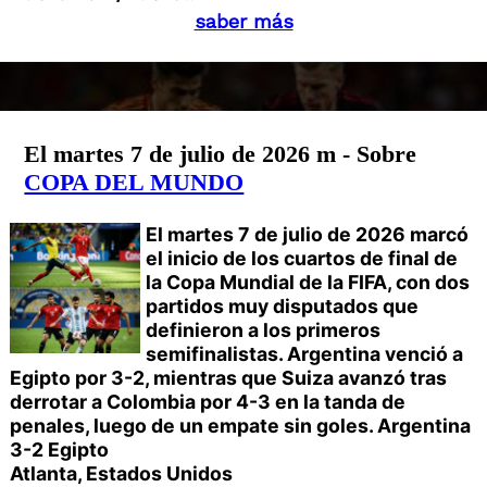
saber más
El martes 7 de julio de 2026 m - Sobre
COPA DEL MUNDO
El martes 7 de julio de 2026 marcó
el inicio de los cuartos de final de
la Copa Mundial de la FIFA, con dos
partidos muy disputados que
definieron a los primeros
semifinalistas. Argentina venció a
Egipto por 3-2, mientras que Suiza avanzó tras
derrotar a Colombia por 4-3 en la tanda de
penales, luego de un empate sin goles.
Argentina
3-2 Egipto
Atlanta, Estados Unidos