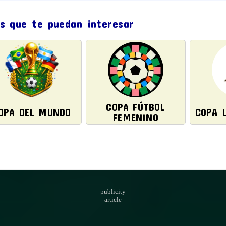
s que te puedan interesar
COPA FÚTBOL
OPA DEL MUNDO
COPA 
FEMENINO
---publicity---
---article---