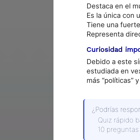
Destaca en el m
Es la única con
Tiene una fuerte 
Representa dire
Curiosidad imp
Debido a este s
estudiada en ve
más “políticas” 
¿Podrías respo
Quiz rápido 
10 preguntas 