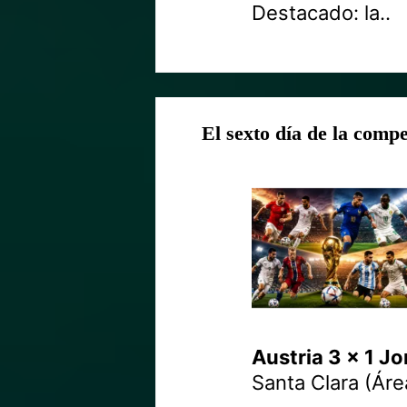
Destacado: la..
El sexto día de la comp
Austria 3 x 1 Jo
Santa Clara (Áre