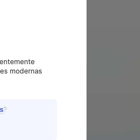
uentemente
ales modernas
s
?