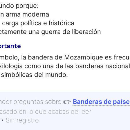
undo porque:
 un arma moderna
carga política e histórica
ctamente una guerra de liberación
ortante
ímbolo, la bandera de Mozambique es frec
xilología como una de las banderas nacion
y simbólicas del mundo.
nder preguntas sobre
👉
Banderas de paíse
basado en lo que acabas de leer
• Sin registro