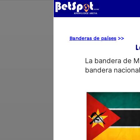
Banderas de países
>>
L
La bandera de M
bandera nacional