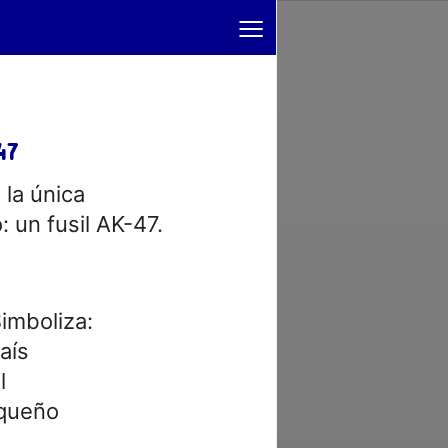
≡
47
la única
 un fusil AK-47.
Simboliza:
aís
l
iqueño