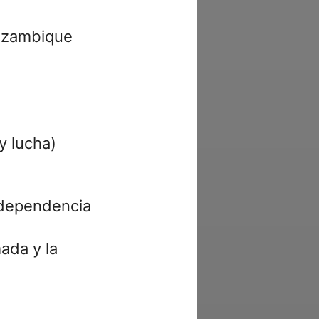
Mozambique
 y lucha)
ndependencia
mada y la