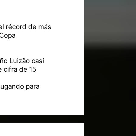
el récord de más
 Copa
eño Luizão casi
e cifra de 15
jugando para