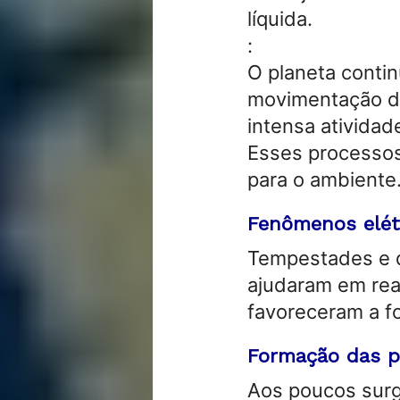
líquida.
:
O planeta cont
movimentação da
intensa atividad
Esses processos
para o ambiente
Fenômenos elét
Tempestades e d
ajudaram em rea
favoreceram a f
Formação das p
Aos poucos surg