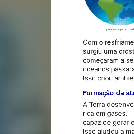
pixabay: openclipar
Com o resfriame
surgiu uma crost
começaram a se 
oceanos passaram
Isso criou ambie
Formação da at
A Terra desenvo
rica em gases.
capaz de gerar e
Isso ajudou a m