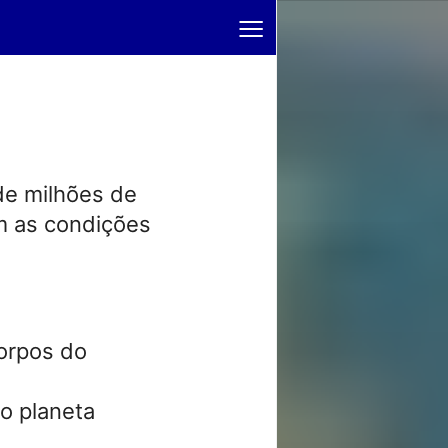
≡
de milhões de
am as condições
corpos do
o planeta