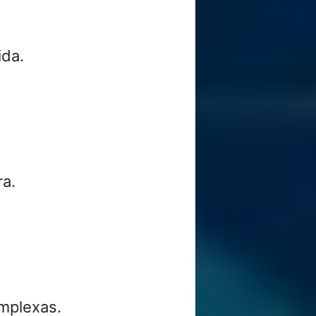
ida.
ra.
omplexas.