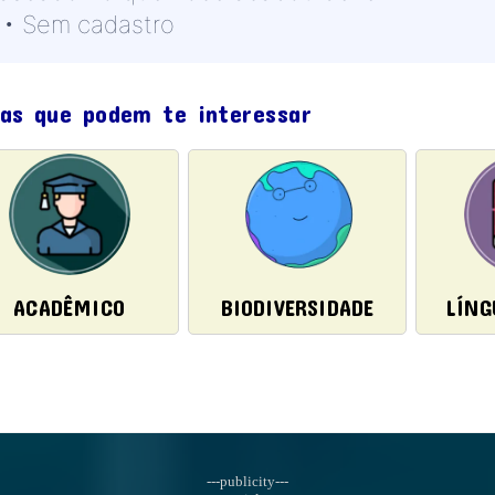
 • Sem cadastro
mas que podem te interessar
ACADÊMICO
BIODIVERSIDADE
LÍNG
---publicity---