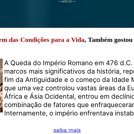
---article---
em das Condições para a Vida
, Também gostou 
A Queda do Império Romano em 476 d.C.
marcos mais significativos da história, r
fim da Antiguidade e o começo da Idade 
que uma vez controlou vastas áreas da E
África e Ásia Ocidental, entrou em declín
combinação de fatores que enfraqueceram
Internamente, o império enfrentava instabi
saiba mais