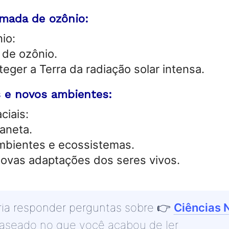
mada de ozônio:
io:
 de ozônio.
teger a Terra da radiação solar intensa.
s e novos ambientes:
ciais:
aneta.
mbientes e ecossistemas.
novas adaptações dos seres vivos.
ia responder perguntas sobre
👉
Ciências 
baseado no que você acabou de ler