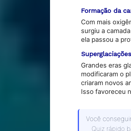
Formação da ca
Com mais oxigên
surgiu a camada
ela passou a pro
Superglaciaçõe
Grandes eras gla
modificaram o pl
criaram novos a
Isso favoreceu 
Você conseguir
Quiz rápido 