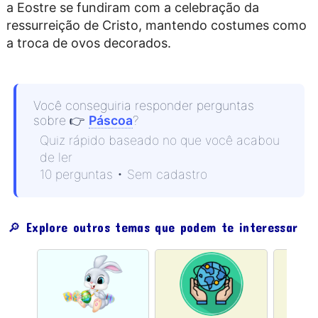
a Eostre se fundiram com a celebração da
ressurreição de Cristo, mantendo costumes como
a troca de ovos decorados.
Você conseguiria responder perguntas
sobre
👉
Páscoa
?
Quiz rápido baseado no que você acabou
de ler
10 perguntas • Sem cadastro
🔎 Explore outros temas que podem te interessar