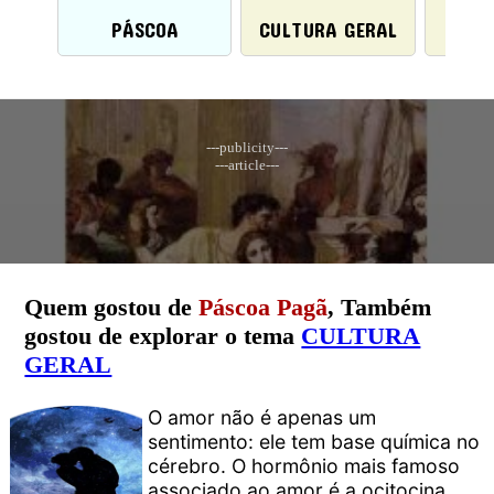
PÁSCOA
CULTURA GERAL
HI
---publicity---
---article---
Quem gostou de
Páscoa Pagã
, Também
gostou de explorar o tema
CULTURA
GERAL
O amor não é apenas um
sentimento: ele tem base química no
cérebro. O hormônio mais famoso
associado ao amor é a ocitocina,