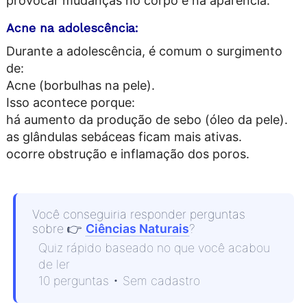
provocar mudanças no corpo e na aparência.
Acne na adolescência:
Durante a adolescência, é comum o surgimento
de:
Acne (borbulhas na pele).
Isso acontece porque:
há aumento da produção de sebo (óleo da pele).
as glândulas sebáceas ficam mais ativas.
ocorre obstrução e inflamação dos poros.
Você conseguiria responder perguntas
sobre
👉
Ciências Naturais
?
Quiz rápido baseado no que você acabou
de ler
10 perguntas • Sem cadastro