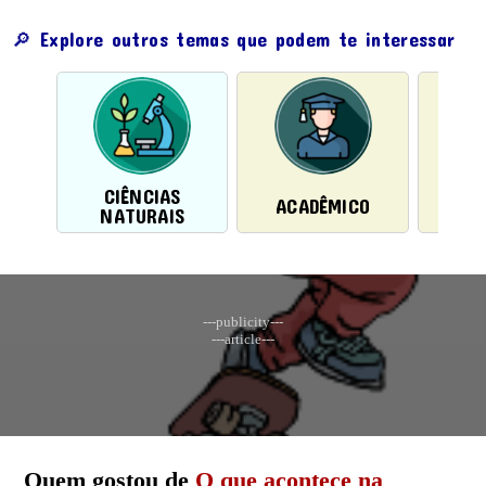
🔎 Explore outros temas que podem te interessar
CIÊNCIAS
I
ACADÊMICO
NATURAIS
INTE
---publicity---
---article---
Quem gostou de
O que acontece na