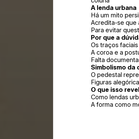
coluna
A lenda urbana
Há um mito persi
Acredita-se que a
Para evitar ques
Por que a dúvid
Os traços faciai
A coroa e a pos
Falta documenta
Simbolismo da 
O pedestal repre
Figuras alegóric
O que isso reve
Como lendas urb
A forma como mo