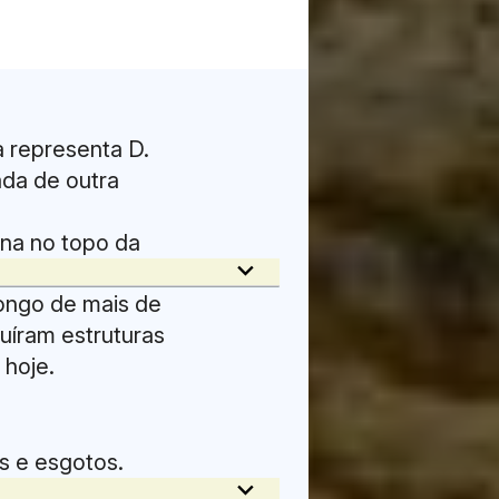
 representa D.
ada de outra
na no topo da
keyboard_arrow_down
longo de mais de
ascer de
ruíram estruturas
hoje.
 fundação de
s e esgotos.
keyboard_arrow_down
uga e
o ao longo de