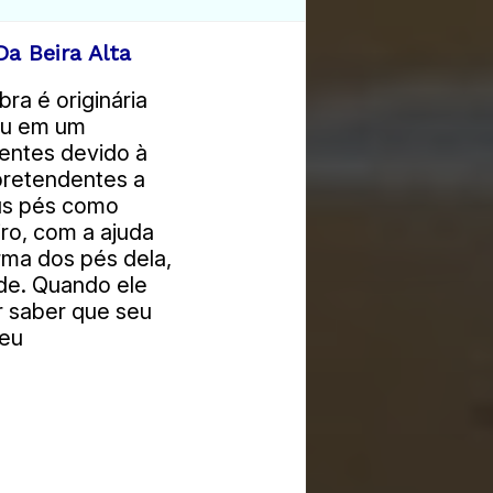
a Beira Alta
ra é originária
veu em um
dentes devido à
 pretendentes a
us pés como
ro, com a ajuda
rma dos pés dela,
lde. Quando ele
r saber que seu
ceu