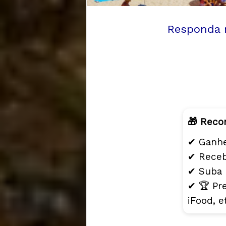
Responda r
🎁 Reco
✔ Ganhe
✔ Receb
✔ Suba
✔ 🏆 Pre
iFood, e