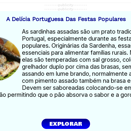
--------publicity--------
--------publicity--------
A Delícia Portuguesa Das Festas Populares
As sardinhas assadas são um prato tradi
Portugal, especialmente durante as fest
populares. Originárias da Sardenha, ess
essenciais para alimentar famílias rurais
elas são temperadas com sal grosso, c
grelhador duplo por cima das brasas, s
assando em lume brando, normalmente
com pimento assado também na brasa e 
Devem ser saboreadas colocando-se e
pão permitindo que o pão absorva o sabor e a gor
EXPLORAR