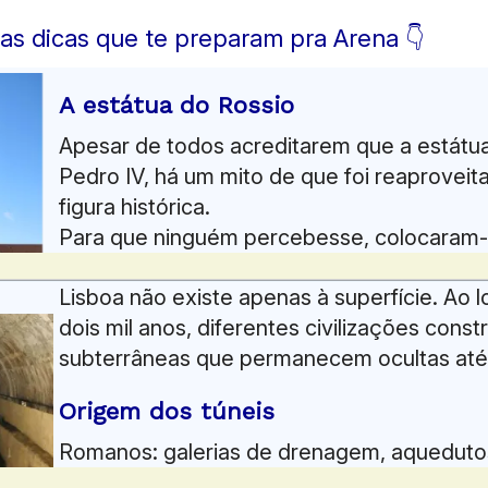
as dicas que te preparam pra Arena 👇
A estátua do Rossio
Apesar de todos acreditarem que a estátua
Pedro IV, há um mito de que foi reaproveit
figura histórica.
Para que ninguém percebesse, colocaram-
coluna, longe dos olhos do público.
Lisboa não existe apenas à superfície. Ao 
Isso mostra como lendas urbanas podem n
dois mil anos, diferentes civilizações const
emente pequenos na história.
subterrâneas que permanecem ocultas até 
Origem dos túneis
 da cidade datam de antes de 1143, ano oficial da
Romanos: galerias de drenagem, aqueduto
Período islâmico: passagens usadas para f
am a terramotos, invasões e mudanças de govern