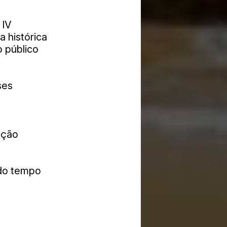
 IV
a histórica
o público
ses
ação
do tempo