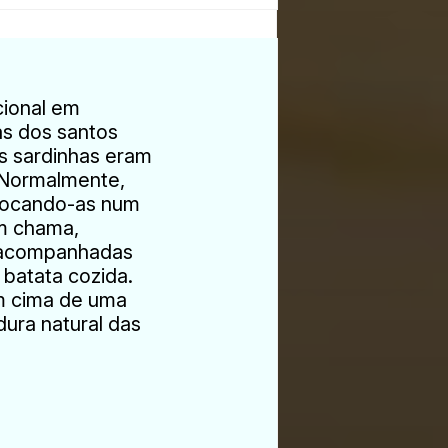
cional em
as dos santos
as sardinhas eram
. Normalmente,
olocando-as num
em chama,
 acompanhadas
batata cozida.
m cima de uma
dura natural das