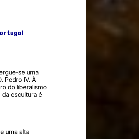
ção ficou em
ortugal
, ergue-se uma
. Pedro IV. À
aro do liberalismo
s da escultura é
e uma alta