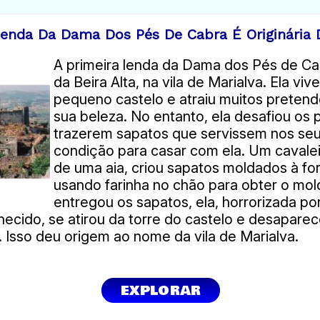
Lenda Da Dama Dos Pés De Cabra É Originária D
A primeira lenda da Dama dos Pés de Cab
da Beira Alta, na vila de Marialva. Ela vi
pequeno castelo e atraiu muitos preten
sua beleza. No entanto, ela desafiou os
trazerem sapatos que servissem nos se
condição para casar com ela. Um cavalei
de uma aia, criou sapatos moldados à fo
usando farinha no chão para obter o mo
entregou os sapatos, ela, horrorizada po
ecido, se atirou da torre do castelo e desapare
 Isso deu origem ao nome da vila de Marialva.
EXPLORAR