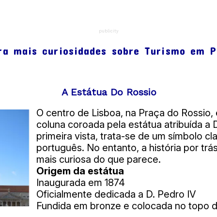
duto das Águas Livres
omanos na Baixa
Brasil foi enviado à Inglaterra, e apenas uma fra
rrâneas sob antigos conventos
ndo a economia colonial complexa.
publicity
ra mais curiosidades sobre Turismo em P
ioso
ões entre o Castelo e o Tejo
cios e áreas militares
A Estátua Do Rossio
 não catalogadas oficialmente
O centro de Lisboa, na Praça do Rossio
ninguém fala disso
coluna coroada pela estátua atribuída a D
primeira vista, trata-se de um símbolo cl
ança urbana
português. No entanto, a história por trá
queológica
mais curiosa do que parece.
a simplificada.
Origem da estátua
Inaugurada em 1874
Oficialmente dedicada a D. Pedro IV
Fundida em bronze e colocada no topo d