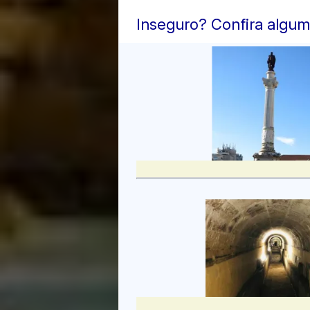
Inseguro? Confira algum
detalhes aparent
Lisboa
Alguns edifícios
Portugal.
Eles sobreviver