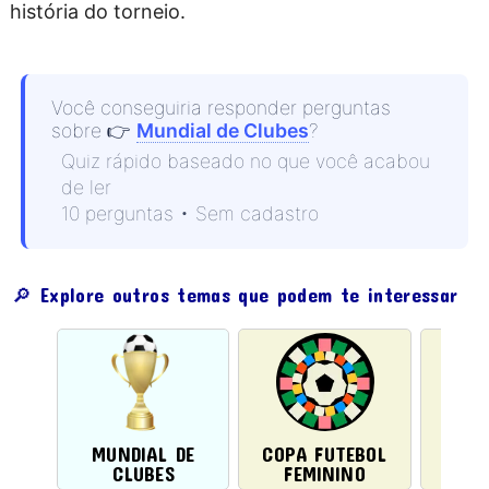
história do torneio.
Você conseguiria responder perguntas
sobre
👉
Mundial de Clubes
?
Quiz rápido baseado no que você acabou
de ler
10 perguntas • Sem cadastro
🔎 Explore outros temas que podem te interessar
MUNDIAL DE
COPA FUTEBOL
CLUBES
FEMININO
LIBE