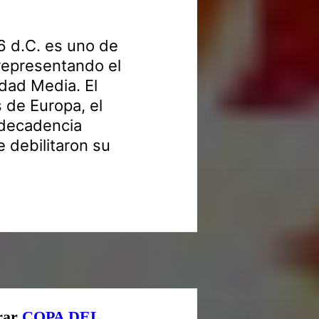
6 d.C. es uno de
, representando el
Edad Media. El
 de Europa, el
 decadencia
 debilitaron su
orar
COPA DEL