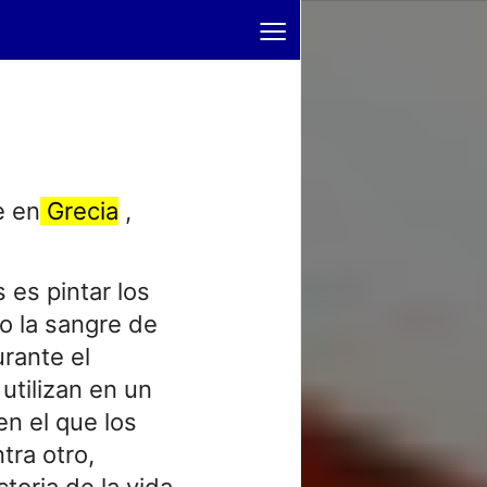
≡
e en
Grecia
,
 es pintar los
o la sangre de
urante el
utilizan en un
en el que los
tra otro,
ctoria de la vida