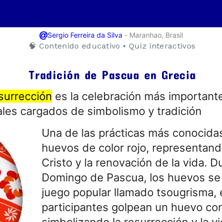
@
-
Maranhao, Brasil
Sergio Ferreira da Silva
🧠 Contenido educativo • Quiz interactivos
Tradición de Pascua en Grecia
surrección
es la celebración más important
ales cargados de simbolismo y tradición
Una de las prácticas más conocidas
huevos de color rojo, representand
Cristo y la renovación de la vida. D
Domingo de Pascua, los huevos se 
juego popular llamado tsougrisma, 
participantes golpean un huevo con
simbolizando la resurrección y la vi