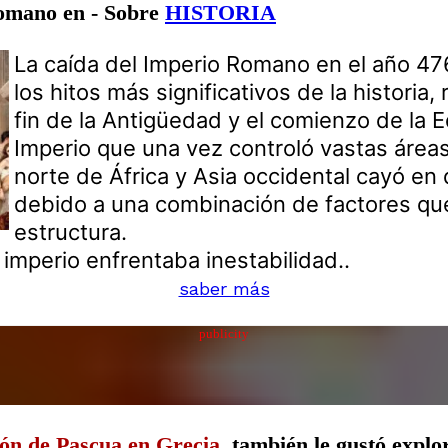
Romano en - Sobre
HISTORIA
La caída del Imperio Romano en el año 47
los hitos más significativos de la historia
fin de la Antigüedad y el comienzo de la 
Imperio que una vez controló vastas áreas
norte de África y Asia occidental cayó en
debido a una combinación de factores que
estructura.
 imperio enfrentaba inestabilidad..
saber más
publicity
ión de Pascua en Grecia
, también le gustó expl