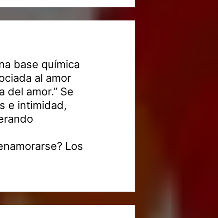
una base química
ociada al amor
a del amor.” Se
s e intimidad,
nerando
 enamorarse? Los