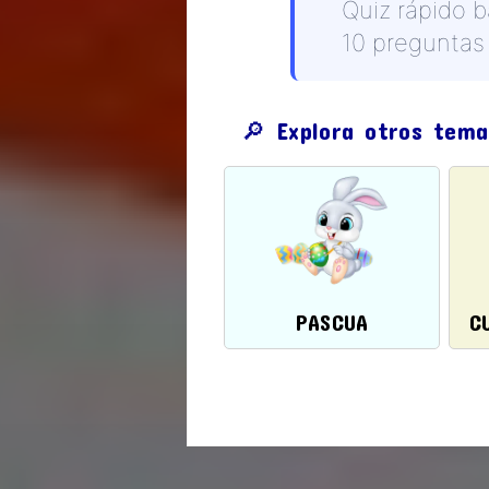
Quiz rápido 
10 preguntas 
🔎 Explora otros tema
PASCUA
C