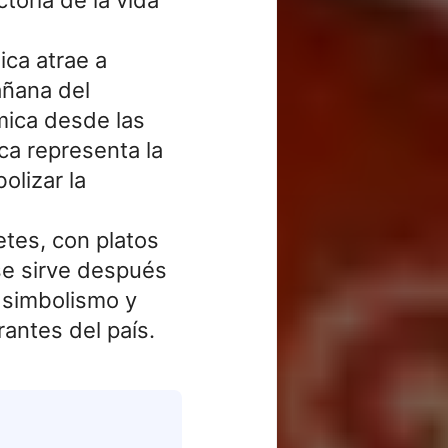
ica atrae a
mañana del
mica desde las
ca representa la
olizar la
tes, con platos
se sirve después
 simbolismo y
rantes del país.