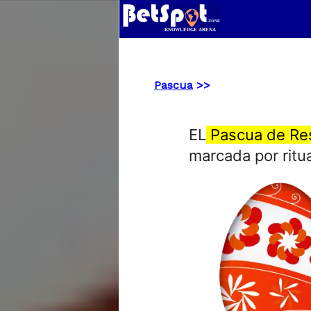
Pascua
>>
EL
Pascua de Re
marcada por ritu