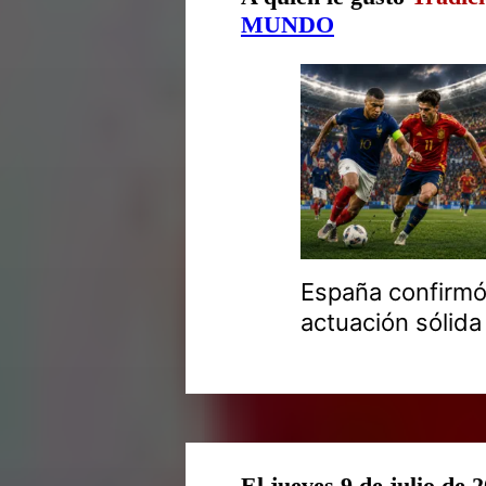
MUNDO
España confirmó
actuación sólida
El jueves 9 de julio de 