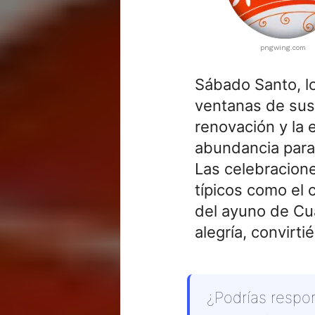
pngwing.com
Sábado Santo, lo
ventanas de sus
renovación y la 
abundancia para 
Las celebracion
típicos como el 
del ayuno de Cua
alegría, convirt
¿Podrías respo