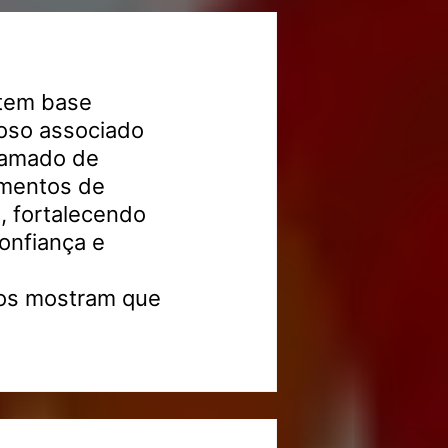
 tem base
oso associado
hamado de
omentos de
, fortalecendo
onfiança e
dos mostram que