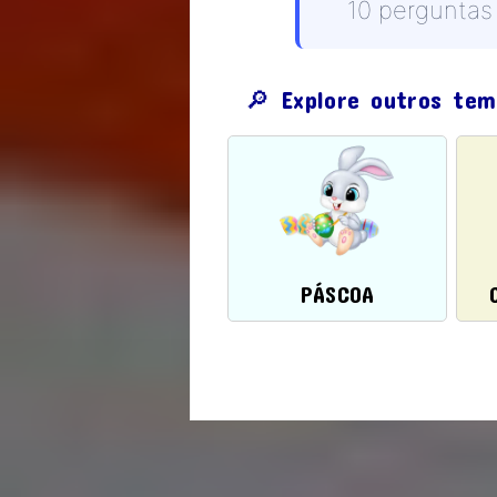
10 perguntas
🔎 Explore outros te
PÁSCOA