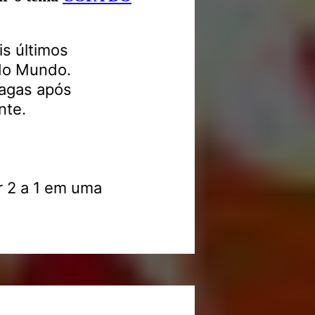
is últimos
 do Mundo.
vagas após
nte.
r 2 a 1 em uma