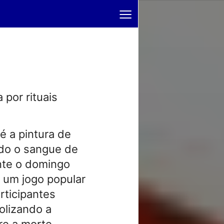
≡
 por rituais
é a pintura de
ndo o sangue de
ante o domingo
 um jogo popular
rticipantes
olizando a
re a morte.