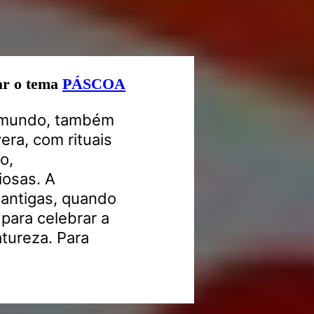
ar o tema
PÁSCOA
o mundo, também
era, com rituais
o,
iosas. A
 antigas, quando
 para celebrar a
tureza. Para