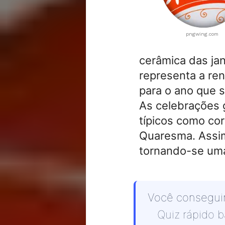
pngwing.com
cerâmica das ja
representa a ren
para o ano que se
As celebrações 
típicos como cor
Quaresma. Assim,
tornando-se uma
Você conseguir
Quiz rápido 