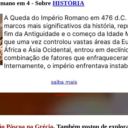
omano em 4 - Sobre
HISTÓRIA
A Queda do Império Romano em 476 d.C.
marcos mais significativos da história, r
fim da Antiguidade e o começo da Idade 
que uma vez controlou vastas áreas da E
África e Ásia Ocidental, entrou em declín
combinação de fatores que enfraqueceram
Internamente, o império enfrentava instabi
saiba mais
---publicity---
ão Páscoa na Grécia
, Também gostou de explor