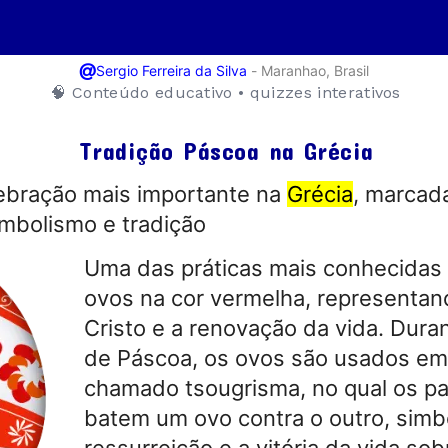
@
-
Maranhao, Brasil
Sergio Ferreira da Silva
🧠 Conteúdo educativo • quizzes interativos
Tradição Páscoa na Grécia
ebração mais importante na
Grécia
, marcada
mbolismo e tradição
Uma das práticas mais conhecidas 
ovos na cor vermelha, representa
Cristo e a renovação da vida. Dur
de Páscoa, os ovos são usados em
chamado tsougrisma, no qual os pa
batem um ovo contra o outro, simb
ressurreição e a vitória da vida sob