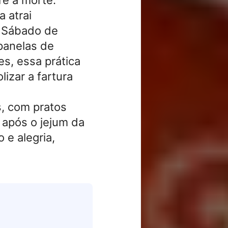
a atrai
o Sábado de
panelas de
s, essa prática
izar a fartura
, com pratos
 após o jejum da
 e alegria,