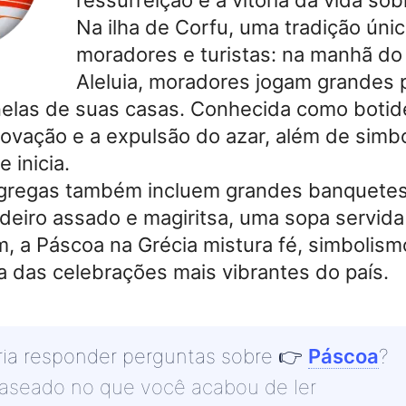
Na ilha de Corfu, uma tradição únic
moradores e turistas: na manhã d
Aleluia, moradores jogam grandes 
nelas de suas casas. Conhecida como botide
ovação e a expulsão do azar, além de simbol
 inicia.
gregas também incluem grandes banquetes
deiro assado e magiritsa, uma sopa servida
 a Páscoa na Grécia mistura fé, simbolismo
 das celebrações mais vibrantes do país.
ia responder perguntas sobre
👉
Páscoa
?
baseado no que você acabou de ler