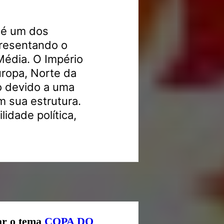
 é um dos
epresentando o
Média. O Império
uropa, Norte da
io devido a uma
 sua estrutura.
lidade política,
ar o tema
COPA DO