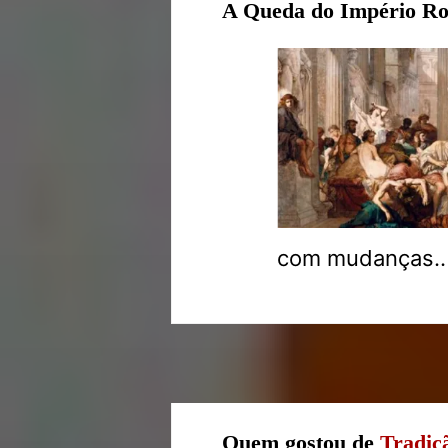
A Queda do Império R
com mudanças..
Quem gostou de
Tradiç