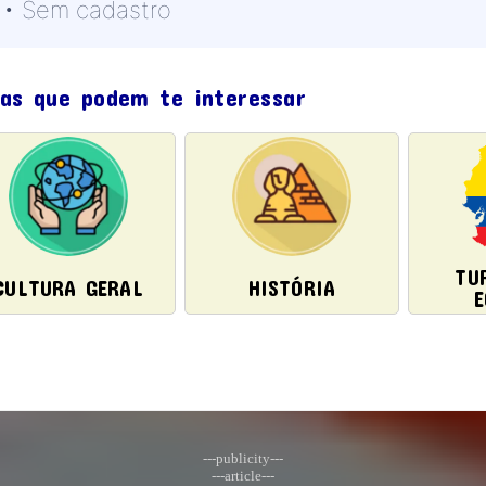
 • Sem cadastro
mas que podem te interessar
TU
CULTURA GERAL
HISTÓRIA
---publicity---
---article---