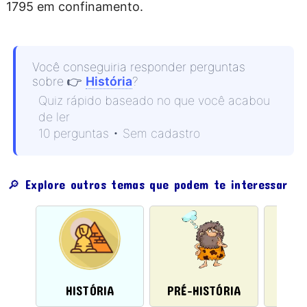
1795 em confinamento.
Você conseguiria responder perguntas
sobre
👉
História
?
Quiz rápido baseado no que você acabou
de ler
10 perguntas • Sem cadastro
🔎 Explore outros temas que podem te interessar
HISTÓRIA
PRÉ-HISTÓRIA
IDAD