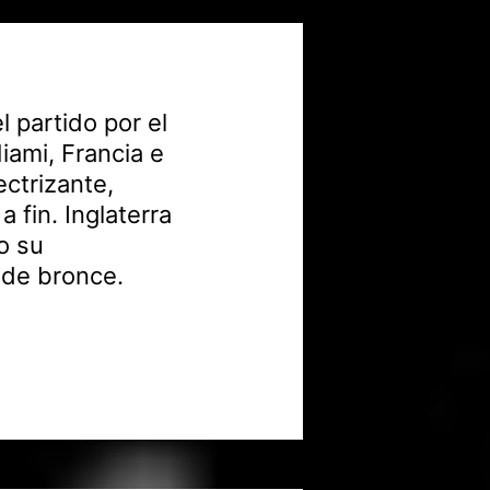
l partido por el
iami, Francia e
ectrizante,
 fin. Inglaterra
o su
 de bronce.