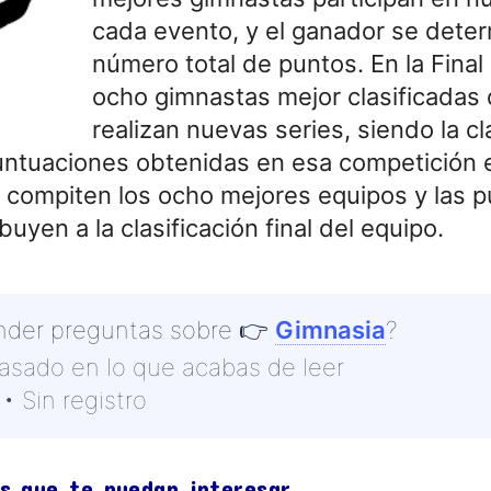
cada evento, y el ganador se deter
número total de puntos. En la Final
ocho gimnastas mejor clasificadas
realizan nuevas series, siendo la cla
ntuaciones obtenidas en esa competición es
s compiten los ocho mejores equipos y las 
uyen a la clasificación final del equipo.
nder preguntas sobre
👉
Gimnasia
?
basado en lo que acabas de leer
• Sin registro
s que te puedan interesar