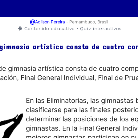
@
-
Pernambuco, Brasil
Adilson Pereira
🧠 Contenido educativo • Quiz interactivos
imnasia artística consta de cuatro co
 gimnasia artística consta de cuatro comp
cación, Final General Individual, Final de Pru
En las Eliminatorias, las gimnastas
clasificarse para las finales posteri
determinar las posiciones de los e
gimnastas. En la Final General Indiv
mejores gimnastas participan en n