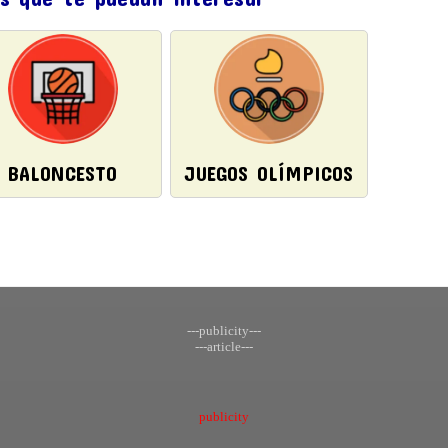
BALONCESTO
JUEGOS OLÍMPICOS
---publicity---
---article---
publicity