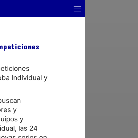
≡
mpeticiones
eticiones
eba Individual y
 buscan
ores y
quipos y
idual, las 24
uevas series en