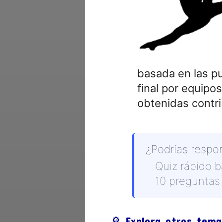
basada en las pu
final por equipo
obtenidas contrib
¿Podrías respo
Quiz rápido 
10 preguntas 
🔎 Explora otros tema