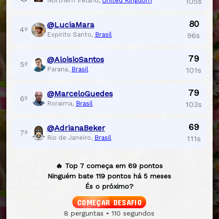
Northern Ireland,
United Kingdom
105s
80
@LuciaMara
4º
Espirito Santo,
Brasil
96s
79
@AloisioSantos
5º
Parana,
Brasil
101s
79
@MarceloGuedes
6º
Roraima,
Brasil
103s
69
@AdrianaBeker
7º
Rio de Janeiro,
Brasil
111s
🔥 Top 7 começa em 69 pontos
Ninguém bate 119 pontos há 5 meses
És o próximo?
COMEÇAR DESAFIO
8 perguntas • 110 segundos