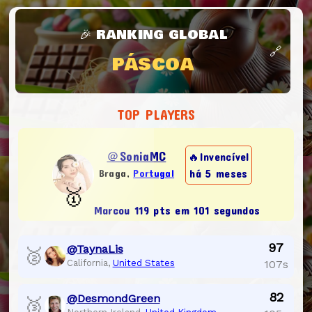
🎉
RANKING GLOBAL
🔗
PÁSCOA
TOP PLAYERS
＠SoniaMC
🔥Invencível
há 5 meses
Braga,
Portugal
🥇
Marcou 119 pts em 101 segundos
97
@TaynaLis
🥈
California,
United States
107s
82
@DesmondGreen
🥉