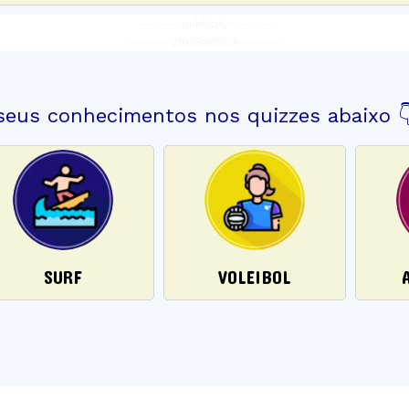
--------publicity--------
--------2103880503--------
 seus conhecimentos nos quizzes abaixo 
SURF
VOLEIBOL