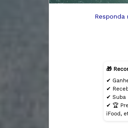
Responda r
🎁 Reco
✔ Ganhe
✔ Receb
✔ Suba
✔ 🏆 Pre
iFood, e