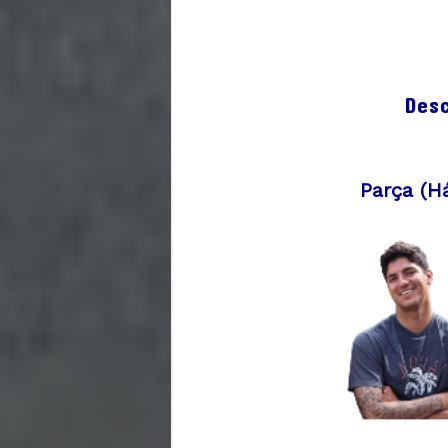
Des
Parça (h