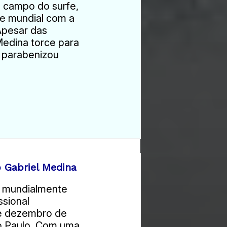
 campo do surfe,
te mundial com a
Apesar das
Medina torce para
 o parabenizou
 Gabriel Medina
o mundialmente
ssional
de dezembro de
ão Paulo. Com uma