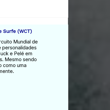
e Surfe (WCT)
rcuito Mundial de
e personalidades
Huck e Pelé em
ais. Mesmo sendo
ado como uma
mente.