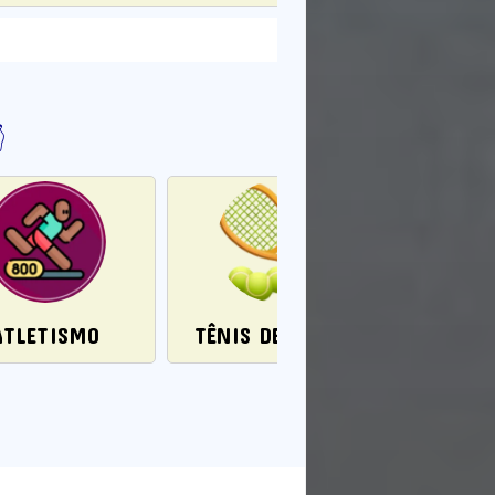

ATLETISMO
TÊNIS DE CAMPO
FU