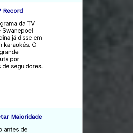
V Record
rograma da TV
ce Swanepoel
ina já disse em
m karaokês. O
 grande
puta por
s de seguidores.
tar Maioridade
o antes de