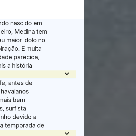
endo nascido em
leiro, Medina tem
u maior ídolo no
iração. E muita
dade parecida,
s a história
keyboard_arrow_down
fe, antes de
 havaianos
 mais bem
, surfista
inho devido a
u a temporada de
keyboard_arrow_down