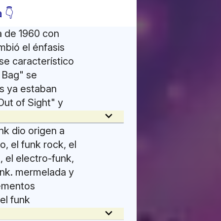
 👇
a de 1960 con
mbió el énfasis
ose característico
 Bag" se
as ya estaban
ut of Sight" y
keyboard_arrow_down
ta Chuck Connors
 con líneas de bajo
unk dio origen a
ily Stone y The
, el funk rock, el
a de Clyde
, el electro-funk,
el funk moderno.
funk. mermelada y
ht y Watts 103rd
lementos
nk como un
el funk
keyboard_arrow_down
unk rock y la