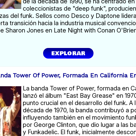
de la década de 1990, se ha centrado en 
coleccionistas de "deep funk", producie
ezas del funk. Sellos como Desco y Daptone lider
rta transición hacia la industria musical convencio
 de Sharon Jones en Late Night with Conan O'Brie
EXPLORAR
nda Tower Of Power, Formada En California E
La banda Tower of Power, formada en Cal
lanzó el álbum "East Bay Grease" en 197
punto crucial en el desarrollo del funk. A 
década de 1970, la banda contribuyó a pop
influyendo también en el movimiento fun
por George Clinton, que dio lugar a las 
y Funkadelic. El funk, inicialmente desco