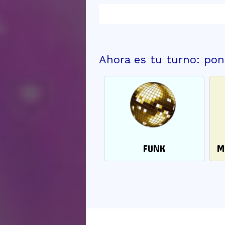
a George Clinton
funk continuó evo
de las décadas, d
Ahora es tu turno: pon
FUNK
M