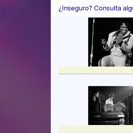
¿Inseguro? Consulta alg
sincopado y riffs
Isley Brothers. E
Stubblefield en 
Grupos como Dyke
Street Rhythm Ba
género musical di