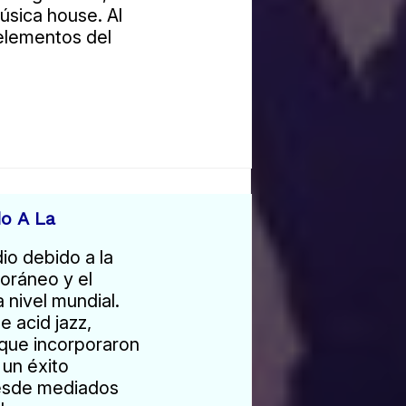
úsica house. Al
elementos del
do A La
dio debido a la
oráneo y el
a nivel mundial.
e acid jazz,
que incorporaron
 un éxito
desde mediados