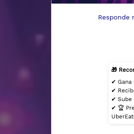
Responde r
🎁 Reco
✔ Gana 
✔ Recibe
✔ Sube 
✔ 🏆 Pr
UberEats