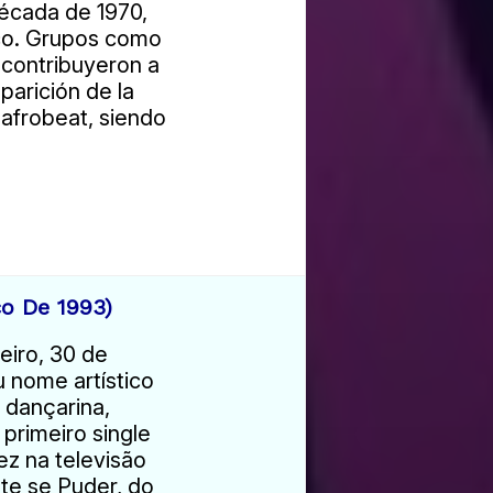
década de 1970,
sco. Grupos como
 contribuyeron a
parición de la
 afrobeat, siendo
o De 1993)
iro, 30 de
 nome artístico
, dançarina,
 primeiro single
ez na televisão
nte se Puder, do