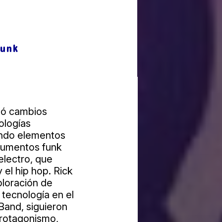
Funk
tó cambios
ologías
ando elementos
trumentos funk
electro, que
 el hip hop. Rick
ploración de
 tecnología en el
and, siguieron
protagonismo,