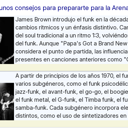
unos consejos para prepararte para la Arena
James Brown introdujo el funk en la décad
cambios rítmicos y un énfasis distintivo. Ca
del soul tradicional a un ritmo 1:3, volviénd
del funk. Aunque "Papa's Got a Brand New
considera el punto de partida, las influenci
presentes en canciones anteriores como "O
"Cold Sweat". La contribución del bateris
fue significativa, y el estilo funk de Brown,
A partir de principios de los años 1970, el f
 de guitarra, influyó en artistas como Sly and Fam
varios subgéneros, como el funk psicodélico
l liderazgo de Alfred "Pee Wee" Ellis y la influenci
jazz-funk, el avant-funk, el go-go, el boogie
las técnicas de percusión fueron esenciales para 
el funk metal, el G-funk, el Timba funk, el 
 and the Blazers, Jimmy McGriff y Charles Wrig
samba-funk. Cada subgénero incorpora e
nd siguieron esta evolución, consolidando el fu
distintos, como el uso de sintetizadores en 
stintivo.
psicodélico, la fusión de funk y rock en el f