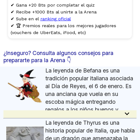
✔ Gana +20 Bts por completar el quiz
✔ Recibe +1000 Bts al unirte a la Arena
✔ Sube en el
ranking oficial
✔ 🏆 Premios reales para los mejores jugadores
(vouchers de UberEats, iFood, etc)
¿Inseguro? Consulta algunos consejos para
prepararte para la Arena 👇
La leyenda de Befana es una
tradición popular italiana asociada
al Día de Reyes, el 6 de enero. Es
una anciana que vuela en su
escoba mágica entregando
regalos a los niños buenos y
keyboard_arrow_down
carbón o carbón dulce a los traviesos. La historia
La leyenda de Thyrus es una
tiene raíces cristianas y cuenta que Befana se
historia popular de Italia, que habla
encontró con los Reyes Magos camino a Belém,
de un dragón que amenazaba la