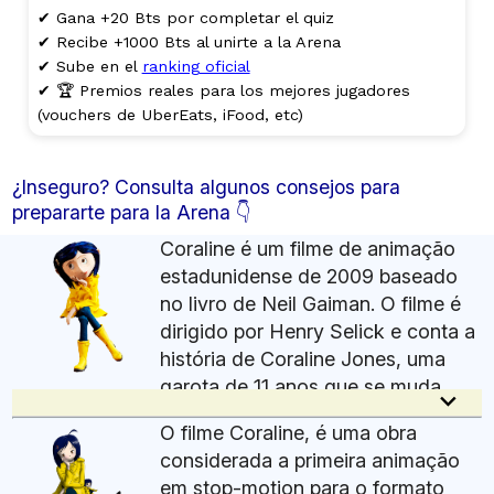
✔ Gana +20 Bts por completar el quiz
✔ Recibe +1000 Bts al unirte a la Arena
✔ Sube en el
ranking oficial
✔ 🏆 Premios reales para los mejores jugadores
(vouchers de UberEats, iFood, etc)
¿Inseguro? Consulta algunos consejos para
prepararte para la Arena 👇
Coraline é um filme de animação
estadunidense de 2009 baseado
no livro de Neil Gaiman. O filme é
dirigido por Henry Selick e conta a
história de Coraline Jones, uma
garota de 11 anos que se muda
keyboard_arrow_down
para uma casa antiga com seus pais. Ela descobre
O filme Coraline, é uma obra
uma porta secreta em sua nova casa que leva a
considerada a primeira animação
um mundo paralelo, onde ela encontra versões
em stop-motion para o formato