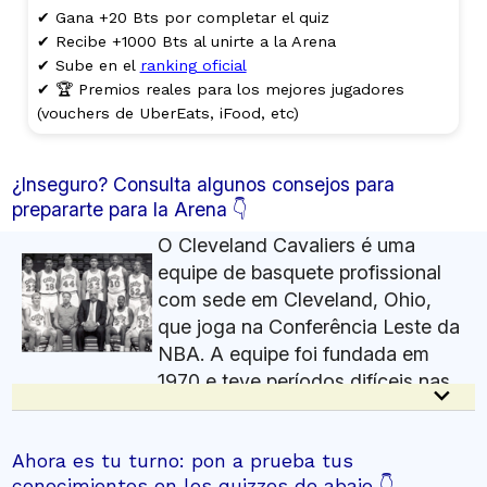
✔ Gana +20 Bts por completar el quiz
✔ Recibe +1000 Bts al unirte a la Arena
✔ Sube en el
ranking oficial
✔ 🏆 Premios reales para los mejores jugadores
(vouchers de UberEats, iFood, etc)
¿Inseguro? Consulta algunos consejos para
prepararte para la Arena 👇
O Cleveland Cavaliers é uma
equipe de basquete profissional
com sede em Cleveland, Ohio,
que joga na Conferência Leste da
NBA. A equipe foi fundada em
1970 e teve períodos difíceis nas
keyboard_arrow_down
primeiras décadas. Nos anos 1990, teve equipes
competitivas, mas não conquistou um título. Em
Ahora es tu turno: pon a prueba tus
2003, selecionaram LeBron James, que liderou a
conocimientos en los quizzes de abajo 👇