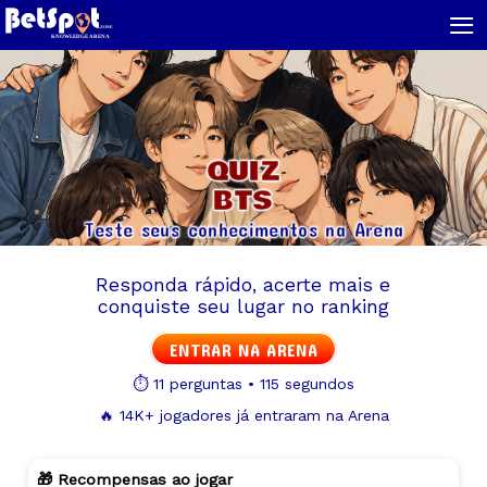
≡
QUIZ
BTS
Teste seus conhecimentos na Arena
Responda rápido, acerte mais e
conquiste seu lugar no ranking
ENTRAR NA ARENA
⏱️ 11 perguntas • 115 segundos
🔥 14K+ jogadores já entraram na Arena
🎁 Recompensas ao jogar