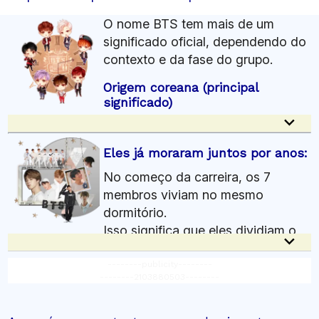
O nome BTS tem mais de um
significado oficial, dependendo do
contexto e da fase do grupo.
Origem coreana (principal
significado)
keyboard_arrow_down
BTS = Bangtan Sonyeondan (방탄소년단).
Tradução literal:
Eles já moraram juntos por anos:
“Bangtan” (방탄) = à prova de balas.
No começo da carreira, os 7
“Sonyeondan” (소년단) = grupo de jovens /
membros viviam no mesmo
escoteiros.
dormitório.
Significado completo:
Isso significa que eles dividiam o
“Escoteiros à prova de balas”.
keyboard_arrow_down
mesmo espaço todos os dias.
ou
Por que isso é importante?
--------publicity--------
“Garotos à prova de balas”.
--------2103880503--------
Criou uma convivência muito intensa.
Ideia por trás do nome:
Fortaleceu a amizade entre eles.
O conceito representa a ideia de: