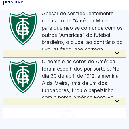
personas.
Apesar de ser frequentemente
chamado de “América Mineiro”
para que não se confunda com os
outros “Américas” do futebol
brasileiro, o clube, ao contrário do
rival Atlético, não carrega
keyboard_arrow_down
“Mineiro” no nome oficial: seu batismo é apenas
O nome e as cores do América
América Futebol Clube. O América foi o primeiro
foram escolhidos por sorteio. No
time a ser fundado por um negro: Geraldino de
dia 30 de abril de 1912, a menina
Carvalho estava entre os jovens que fundaram o
Alda Meira, irmã de um dos
clube em 30 de Abril de 1912.
fundadores, tirou o papelzinho
com o nome América Foot-Ball
keyboard_arrow_down
Club, que mais tarde teve a grafia alterada. O
--------publicity--------
mesmo processo foi usado para definir o verde e
--------2103880503--------
o branco como cores do time. No ano seguinte à
fundação, o preto dos calções também passou a