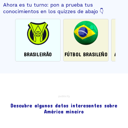
fazer parte das cores oficiais da equipe.
Ahora es tu turno: pon a prueba tus
conocimientos en los quizzes de abajo 👇
BRASILEIRÃO
FÚTBOL BRASILEÑO
AMÉRI
publicity
Descubre algunos datos interesantes sobre
América mineiro