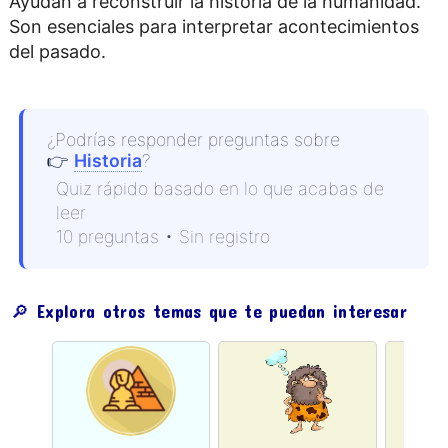
Ayudan a reconstruir la historia de la humanidad.
Son esenciales para interpretar acontecimientos
del pasado.
¿Podrías responder preguntas sobre
👉
Historia
?
Quiz rápido basado en lo que acabas de
leer
10 preguntas • Sin registro
🔎 Explora otros temas que te puedan interesar