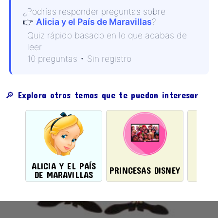
¿Podrías responder preguntas sobre
👉
Alicia y el País de Maravillas
?
Quiz rápido basado en lo que acabas de
leer
10 preguntas • Sin registro
🔎 Explora otros temas que te puedan interesar
ALICIA Y EL PAÍS
ANI
PRINCESAS DISNEY
DE MARAVILLAS
D