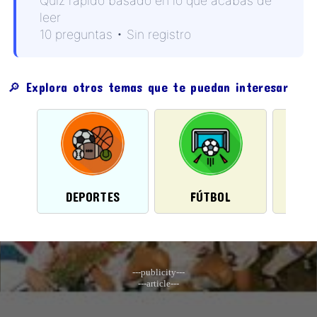
Quiz rápido basado en lo que acabas de
leer
10 preguntas • Sin registro
🔎 Explora otros temas que te puedan interesar
COP
DEPORTES
FÚTBOL
FE
---publicity---
---article---