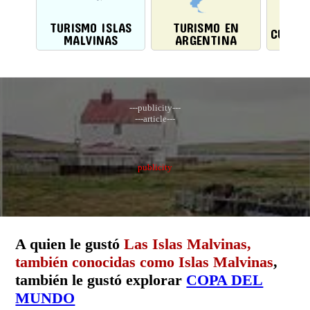
TURISMO ISLAS
TURISMO EN
CULTU
MALVINAS
ARGENTINA
---publicity---
---article---
publicity
A quien le gustó
Las Islas Malvinas,
también conocidas como Islas Malvinas
,
también le gustó explorar
COPA DEL
MUNDO