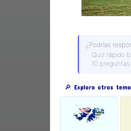
¿Podrías respo
Quiz rápido 
10 preguntas 
🔎 Explora otros tema