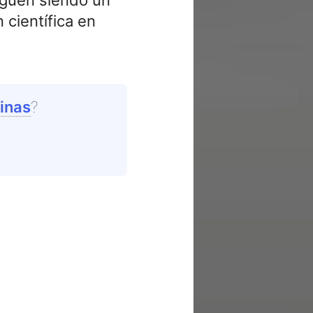
 científica en
vinas
?