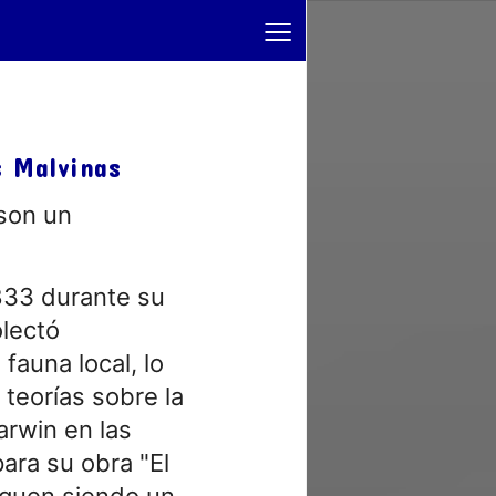
≡
s Malvinas
 son un
1833 durante su
olectó
fauna local, lo
 teorías sobre la
arwin en las
ara su obra "El
siguen siendo un