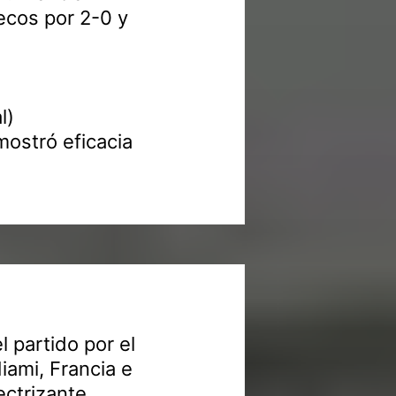
ecos por 2-0 y
l)
mostró eficacia
l partido por el
iami, Francia e
ectrizante,