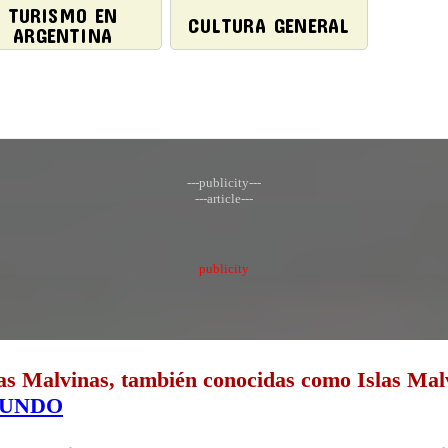
TURISMO EN
CULTURA GENERAL
ARGENTINA
---publicity---
---article---
publicity
las Malvinas, también conocidas como Islas Mal
MUNDO